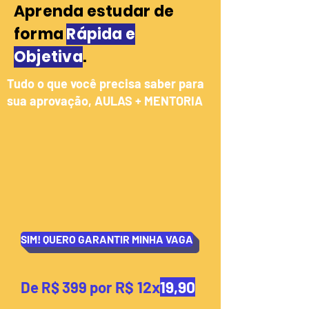
Aprenda estudar de
forma
Rápida e
Objetiva
.
Tudo o que você precisa saber para
sua aprovação, AULAS + MENTORIA
SIM! QUERO GARANTIR MINHA VAGA
R$ 12x
19,90
De R$ 399 por